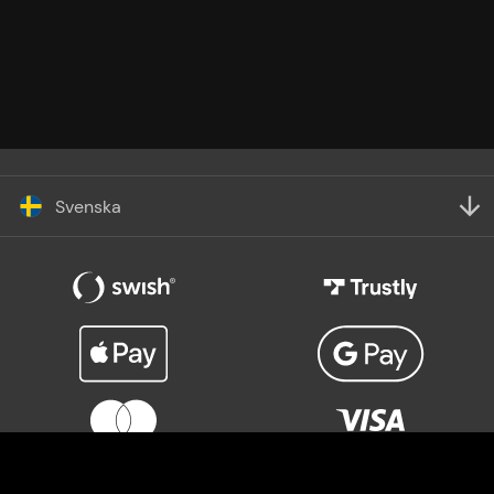
Svenska