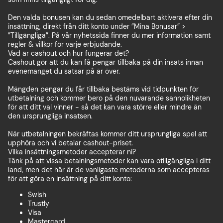
Den valda bonusen kan du sedan omedelbart aktivera efter din
insättning, direkt från ditt konto under ”Mina Bonusar” >
”Tillgängliga”. På vår nyhetssida finner du mer information samt
regler & villkor för varje erbjudande.
Vad är cashout och hur fungerar det?
Cashout gör att du kan få pengar tillbaka på din insats innan
evenemanget du satsar på är över.
Mängden pengar du får tillbaka bestäms vid tidpunkten för
utbetalning och kommer bero på den nuvarande sannolikheten
för att ditt val vinner - så det kan vara större eller mindre än
den ursprungliga insatsen.
När utbetalningen bekräftas kommer ditt ursprungliga spel att
upphöra och vi betalar cashout-priset.
Vilka insättningsmetoder accepterar ni?
Tänk på att vissa betalningsmetoder kan vara otillgängliga i ditt
land, men det här är de vanligaste metoderna som accepteras
för att göra en insättning på ditt konto:
Swish
Trustly
Visa
Mastercard